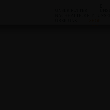
Startseite
Shop
Sie befinden sich hier:
UNSER FUTTER
UNS
NACHHALTIGKEIT - UNSE
ÜBER UNS
SHOP